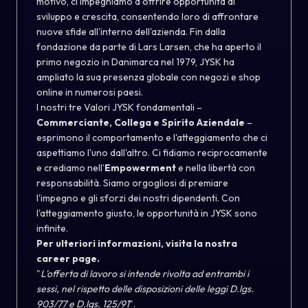
motivo, ci impegniamo a offrire opportunità di
sviluppo e crescita, consentendo loro di affrontare
nuove sfide all'interno dell'azienda. Fin dalla
fondazione da parte di Lars Larsen, che ha aperto il
primo negozio in Danimarca nel 1979, JYSK ha
ampliato la sua presenza globale con negozi e shop
online in numerosi paesi.
I nostri tre Valori JYSK fondamentali –
Commerciante, Collega e Spirito Aziendale
–
esprimono il comportamento e l'atteggiamento che ci
aspettiamo l'uno dall'altro. Ci fidiamo reciprocamente
e crediamo nell’
Empowerment
e nella libertà con
responsabilità. Siamo orgogliosi di premiare
l'impegno e gli sforzi dei nostri dipendenti. Con
l'atteggiamento giusto, le opportunità in JYSK sono
infinite.
Per ulteriori informazioni, visita la nostra
career page
.
"
L'offerta di lavoro si intende rivolta ad entrambi i
sessi, nel rispetto delle disposizioni delle leggi D.lgs.
903/77 e D.lgs. 125/91
".