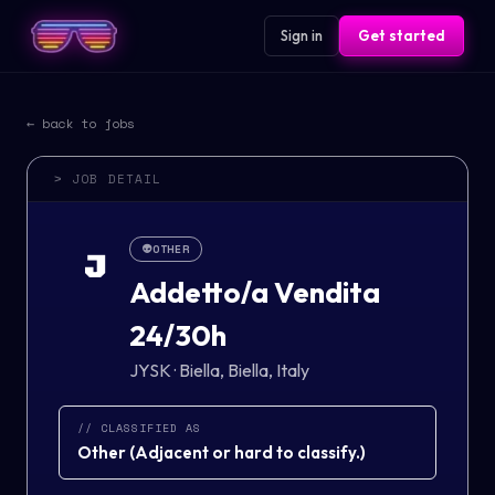
Sign in
Get started
← back to jobs
> JOB DETAIL
👽
OTHER
J
Addetto/a Vendita
24/30h
JYSK
·
Biella, Biella, Italy
// CLASSIFIED AS
Other
(
Adjacent or hard to classify.
)