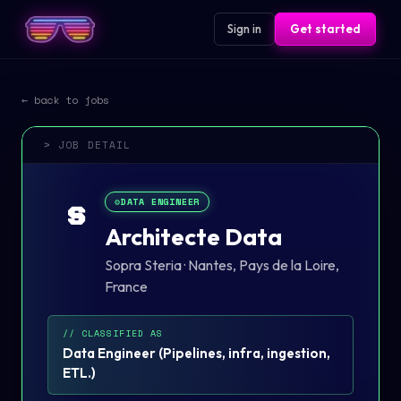
Sign in
Get started
← back to jobs
> JOB DETAIL
⚙️
DATA ENGINEER
S
Architecte Data
Sopra Steria
·
Nantes, Pays de la Loire,
France
// CLASSIFIED AS
Data Engineer
(
Pipelines, infra, ingestion,
ETL.
)