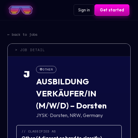
Sign in
Get started
← back to jobs
> JOB DETAIL
👽
OTHER
J
AUSBILDUNG
VERKÄUFER/IN
(M/W/D) – Dorsten
JYSK
·
Dorsten, NRW, Germany
// CLASSIFIED AS