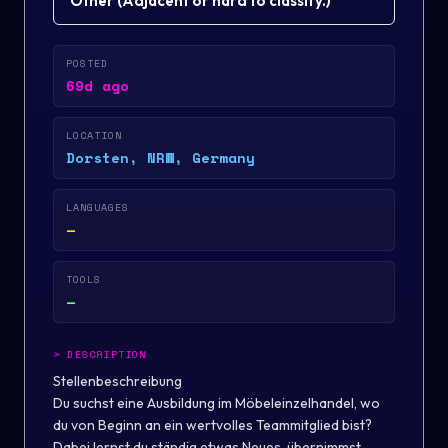
Other
(
Adjacent or hard to classify.
)
POSTED
69d ago
LOCATION
Dorsten, NRW, Germany
LANGUAGES
—
TOOLS
—
>
DESCRIPTION
Stellenbeschreibung
Du suchst eine Ausbildung im Möbeleinzelhandel, wo
du von Beginn an ein wertvolles Teammitglied bist?
Dabei lernst du ständig etwas Neues, übernimmst