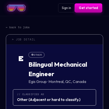
Sign in
Get started
← back to jobs
> JOB DETAIL
👽
OTHER
E
Bilingual Mechanical
Engineer
Egis Group
·
Montreal, QC, Canada
// CLASSIFIED AS
Other
(
Adjacent or hard to classify.
)