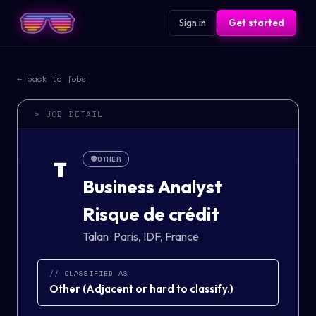
Sign in
Get started
← back to jobs
> JOB DETAIL
👽
OTHER
T
Business Analyst
Risque de crédit
Talan
·
Paris, IDF, France
// CLASSIFIED AS
Other
(
Adjacent or hard to classify.
)