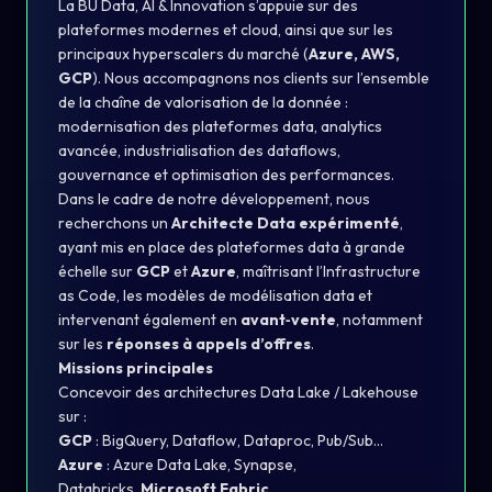
La BU Data, AI & Innovation s’appuie sur des
plateformes modernes et cloud, ainsi que sur les
principaux hyperscalers du marché (
Azure, AWS,
GCP
). Nous accompagnons nos clients sur l’ensemble
de la chaîne de valorisation de la donnée :
modernisation des plateformes data, analytics
avancée, industrialisation des dataflows,
gouvernance et optimisation des performances.
Dans le cadre de notre développement, nous
recherchons un
Architecte Data expérimenté
,
ayant mis en place des plateformes data à grande
échelle sur
GCP
et
Azure
, maîtrisant l’Infrastructure
as Code, les modèles de modélisation data et
intervenant également en
avant‑vente
, notamment
sur les
réponses à appels d’offres
.
Missions principales
Concevoir des architectures Data Lake / Lakehouse
sur :
GCP
: BigQuery, Dataflow, Dataproc, Pub/Sub…
Azure
: Azure Data Lake, Synapse,
Databricks,
Microsoft Fabric
.