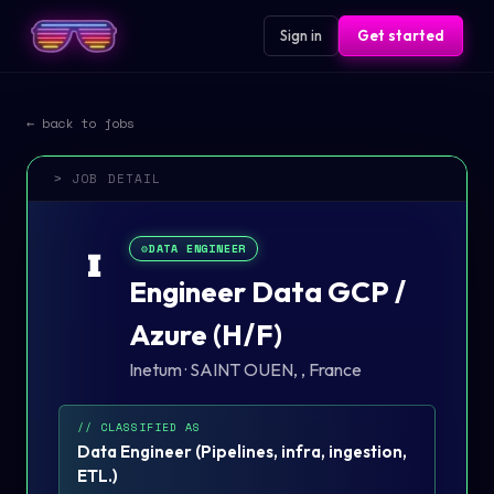
Sign in
Get started
← back to jobs
> JOB DETAIL
⚙️
DATA ENGINEER
I
Engineer Data GCP /
Azure (H/F)
Inetum
·
SAINT OUEN, , France
// CLASSIFIED AS
Data Engineer
(
Pipelines, infra, ingestion,
ETL.
)