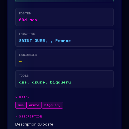
POSTED
69d ago
LOCATION
SAINT OUEN, , France
LANGUAGES
—
TOOLS
aws, azure, bigquery
>
STACK
aws
azure
bigquery
>
DESCRIPTION
Description du poste