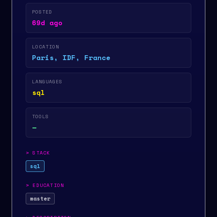
POSTED
69d ago
LOCATION
Paris, IDF, France
LANGUAGES
sql
TOOLS
—
>
STACK
sql
>
EDUCATION
master