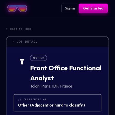
Sign in
Get started
← back to jobs
> JOB DETAIL
👽
OTHER
T
Front Office Functional
Analyst
Talan
·
Paris, IDF, France
// CLASSIFIED AS
Other
(
Adjacent or hard to classify.
)