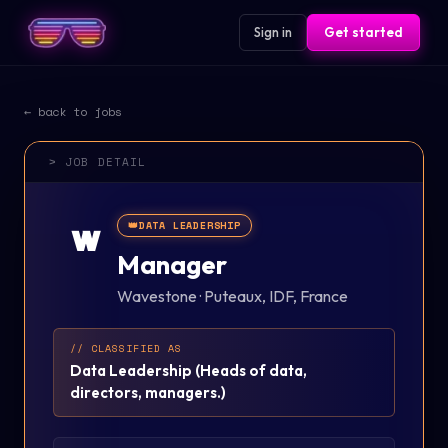
Sign in
Get started
← back to jobs
> JOB DETAIL
👑
DATA LEADERSHIP
W
Manager
Wavestone
·
Puteaux, IDF, France
// CLASSIFIED AS
Data Leadership
(
Heads of data,
directors, managers.
)