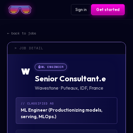
Sign in
Get started
← back to jobs
> JOB DETAIL
🤖
ML ENGINEER
W
Senior Consultant.e
Wavestone
·
Puteaux, IDF, France
// CLASSIFIED AS
ML Engineer
(
Productionizing models,
serving, MLOps.
)