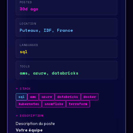
POSTED
30d ago
LOCATION
Puteaux, IDF, France
LANGUAGES
sql
TOOLS
aws, azure, databricks
>
STACK
sql
aws
azure
databricks
docker
kubernetes
snowflake
terraform
>
DESCRIPTION
Description du poste
Votre équipe