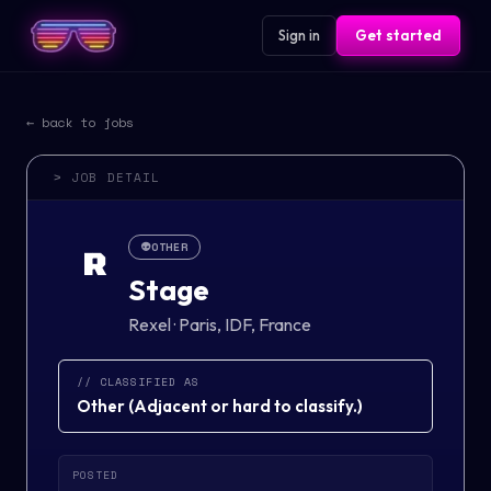
Sign in
Get started
← back to jobs
> JOB DETAIL
👽
OTHER
R
Stage
Rexel
·
Paris, IDF, France
// CLASSIFIED AS
Other
(
Adjacent or hard to classify.
)
POSTED