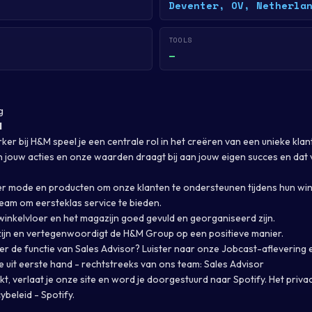
Deventer, OV, Netherla
TOOLS
—
g
N
r bij H&M speel je een centrale rol in het creëren van een unieke klan
 jouw acties en onze waarden draagt bij aan jouw eigen succes en dat
er mode en producten om onze klanten te ondersteunen tijdens hun win
eam om eersteklas service te bieden.
winkelvloer en het magazijn goed gevuld en georganiseerd zijn.
 zijn en vertegenwoordigt de H&M Group op een positieve manier.
er de functie van Sales Advisor? Luister naar onze Jobcast-aflevering
e uit eerste hand - rechtstreeks van ons team:
Sales Advisor
likt, verlaat je onze site en word je doorgestuurd naar Spotify. Het priva
ybeleid - Spotify.