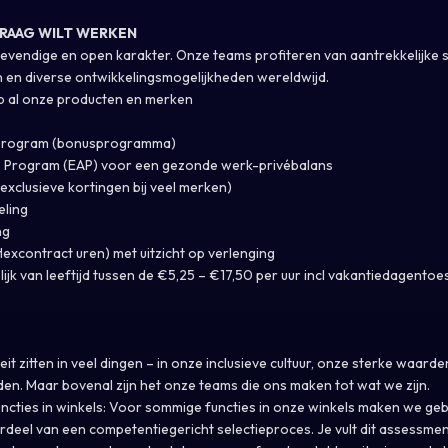
GRAAG WILT WERKEN
 levendige en open karakter. Onze teams profiteren van aantrekkelijke 
en diverse ontwikkelingsmogelijkheden wereldwijd.
p al onze producten en merken
e Program (bonusprogramma)
 Program (EAP) voor een gezonde werk-privébalans
exclusieve kortingen bij veel merken)
eling
ng
flexcontract uren) met uitzicht op verlenging
ijk van leeftijd tussen de €5,25 – €17,50 per uur incl vakantiedagentoe
eit zitten in veel dingen – in onze inclusieve cultuur, onze sterke waard
en. Maar bovenal zijn het onze teams die ons maken tot wat we zijn.
cties in winkels: Voor sommige functies in onze winkels maken we geb
deel van een competentiegericht selectieproces. Je vult dit assessmen