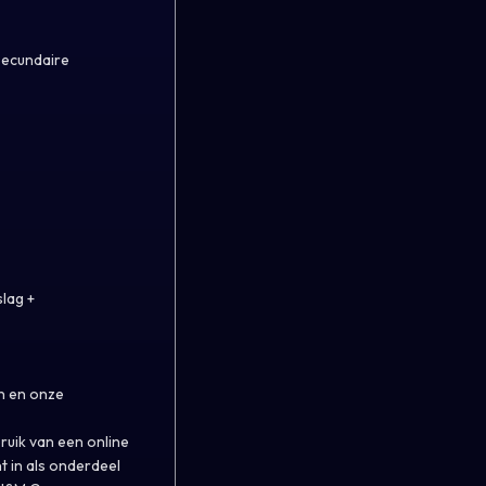
secundaire
slag +
en en onze
ruik van een online
t in als onderdeel