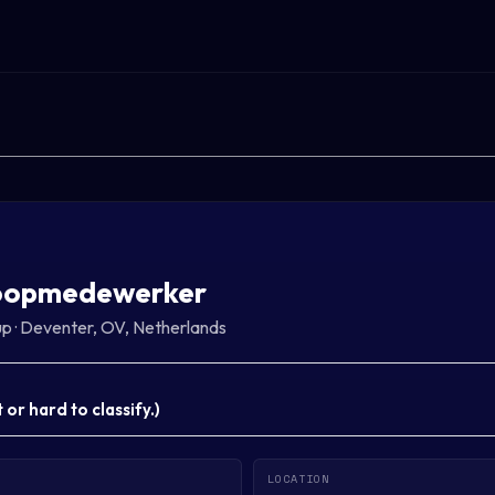
oopmedewerker
up
·
Deventer, OV, Netherlands
or hard to classify.
)
LOCATION