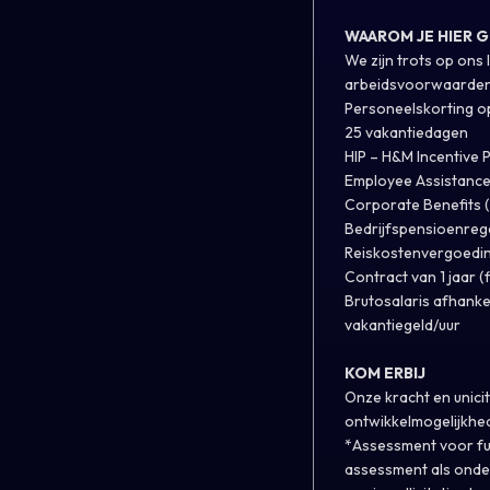
WAAROM JE HIER 
We zijn trots op ons
arbeidsvoorwaarden 
Personeelskorting o
25 vakantiedagen
HIP – H&M Incentiv
Employee Assistance
Corporate Benefits (
Bedrijfspensioenreg
Reiskostenvergoedi
Contract van 1 jaar (
Brutosalaris afhankel
vakantiegeld/uur
KOM ERBIJ
Onze kracht en unicit
ontwikkelmogelijkhed
*Assessment voor fun
assessment als onder