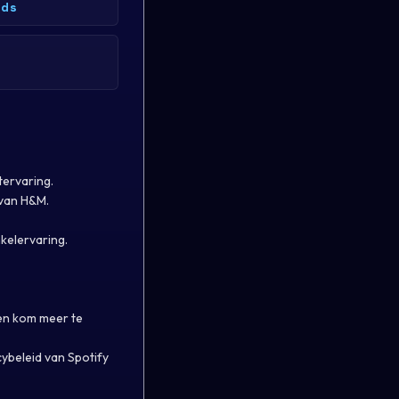
nds
tervaring.
 van H&M.
kelervaring.
 en kom meer te
cybeleid van Spotify