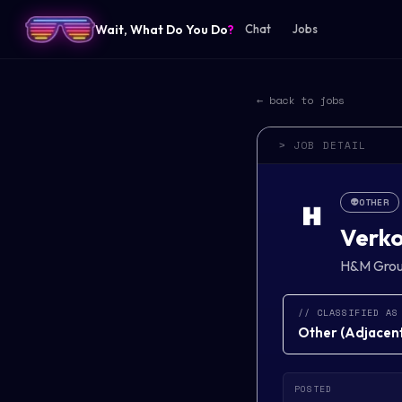
Wait, What Do You Do
?
Chat
Jobs
← back to jobs
> JOB DETAIL
👽
OTHER
H
Verk
H&M Gro
// CLASSIFIED AS
Other
(
Adjacent 
POSTED