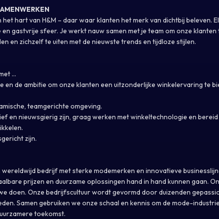
 SAMENWERKEN
het hart van H&M – daar waar klanten het merk van dichtbij beleven. Elk
 en gastvrije sfeer. Je werkt nauw samen met je team om onze klanten 
en en zichzelf te uiten met de nieuwste trends en tijdloze stijlen.
et ...
 en de ambitie om onze klanten een uitzonderlijke winkelervaring te b
namische, teamgerichte omgeving.
ief en nieuwsgierig zijn, graag werken met winkeltechnologie en bereid 
ikkelen.
gericht zijn.
wereldwijd bedrijf met sterke modemerken en innovatieve businesslijn
taalbare prijzen en duurzame oplossingen hand in hand kunnen gaan. O
t we doen. Onze bedrijfscultuur wordt gevormd door duizenden gepass
den. Samen gebruiken we onze schaal en kennis om de mode-industrie t
 duurzamere toekomst.