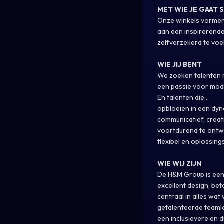
MET WIE JE GAAT
Onze winkels vormen 
aan een inspirerende
zelfverzekerd te voel
WIE JIJ BENT
We zoeken talenten m
een passie voor mode
En talenten die...
opbloeien in een dy
communicatief, creat
voortdurend te ontw
flexibel en oplossings
WIE WIJ ZIJN
De H&M Group is een 
excellent design, be
centraal in alles wa
getalenteerde teamle
een inclusievere en