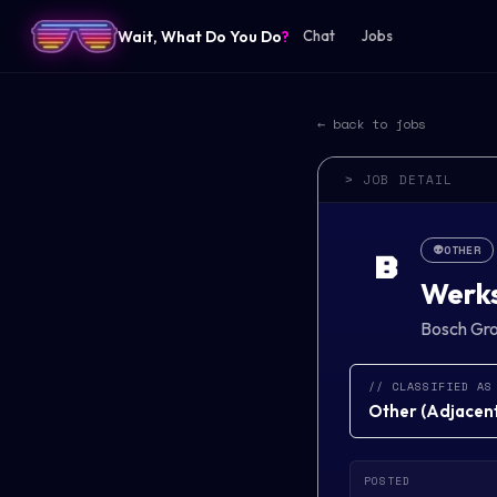
Wait, What Do You Do
?
Chat
Jobs
← back to jobs
> JOB DETAIL
👽
OTHER
B
Werks
Bosch Gr
// CLASSIFIED AS
Other
(
Adjacent 
POSTED