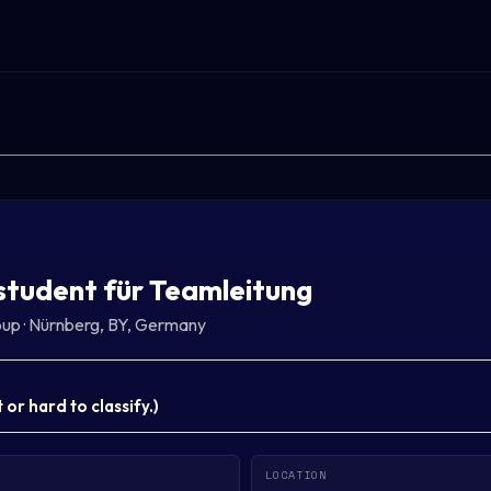
tudent für Teamleitung
oup
·
Nürnberg, BY, Germany
or hard to classify.
)
LOCATION