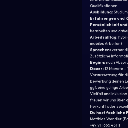
Qualifikationen
Ausbildung:
Studium
Erfahrungen und 
Persönlichkeit und
bearbeiten und dabei
Arbeitsalltag:
hybri
mobiles Arbeiten)
Sprachen:
verhandl
Zusätzliche Informat
Beginn:
nach Abspr
Dauer:
12 Monate – 
Voraussetzung für die
Bewerbung deinen Leb
ggf. eine gültige Arb
Vielfalt und Inklusio
freuen wir uns über 
Herkunft oder sexuell
Du hast fachliche
Matthias Wendler (F
+49 911 665 45111