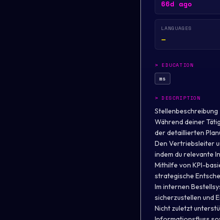
66d ago
LANGUAGES
—
>
EDUCATION
ms
>
DESCRIPTION
Stellenbeschreibung
Während deiner Tätig
der detaillierten Pla
Den Vertriebsleiter 
indem du relevante I
Mithilfe von KPI-basi
strategische Entsch
Im internen Bestells
sicherzustellen und 
Nicht zuletzt unterst
Informationsfluss so