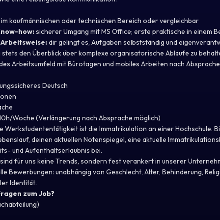
 im kaufmännischen oder technischen Bereich oder vergleichbar
Know-how:
sicherer Umgang mit MS Office; erste praktische in einem Be
 Arbeitsweise:
dir gelingt es, Aufgaben selbstständig und eigenverantw
 stets den Überblick über komplexe organisatorische Abläufe zu behalt
des Arbeitsumfeld mit Bürotagen und mobiles Arbeiten nach Absprache (
ungssicheres Deutsch
ionen
ache
10h/Woche (Verlängerung nach Absprache möglich)
 Werkstudententätigkeit ist die Immatrikulation an einer Hochschule. Bi
enslauf, deinen aktuellen Notenspiegel, eine aktuelle Immatrikulation
eits- und Aufenthaltserlaubnis bei.
n sind für uns keine Trends, sondern fest verankert in unserer Unterne
alle Bewerbungen: unabhängig von Geschlecht, Alter, Behinderung, Relig
er Identität.
 Fragen zum Job?
achabteilung)