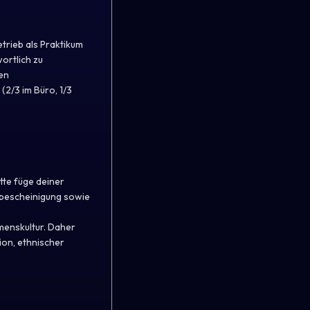
trieb als Praktikum
ortlich zu
en
2/3 im Büro, 1/3
tte füge deiner
sbescheinigung sowie
hmenskultur. Daher
ion, ethnischer