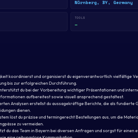
Nürnberg, BY, Germany
TOOLS
—
keit koordinierst und organisierst du eigenverantwortlich vielfältige V
nung bis zur erfolgreichen Durchführung.
unterstützt du bei der Vorbereitung wichtiger Präsentationen und inter
nformationen aufbereitest sowie visuell ansprechend gestaltest.
erten Analysen erstellst du aussagekräftige Berichte, die als fundierte 
eidungen dienen.
ystem löst du präzise und termingerecht Bestellungen aus, um die Mater
Engpässe zu vermeiden.
ützt du das Team in Bayern bei diversen Anfragen und sorgst für einen e
wie eine reibungslose Kommunikation.